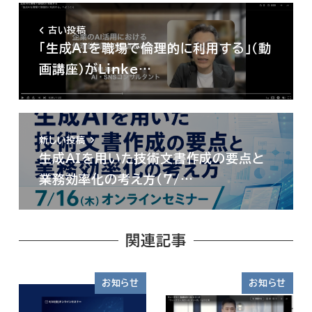
古い投稿
「生成AIを職場で倫理的に利用する」(動
画講座)がLinke…
新しい投稿
生成AIを用いた技術文書作成の要点と
業務効率化の考え方(7/…
関連記事
お知らせ
お知らせ