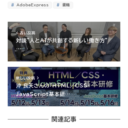
AdobeExpress
書籍
古い投稿
対談”人とAIが共創する新しい働き方”
…
新しい投稿
沖 良矢さんの「HTML／CSS・
JavaScript基本研…
関連記事